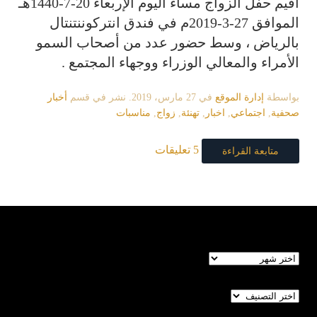
أقيم حفل الزواج مساء اليوم الإربعاء
20-7-1440هـ
الموافق
27-3-2019م
في فندق انتركوننتنتال
بالرياض ، وسط حضور عدد من أصحاب السمو
الأمراء والمعالي الوزراء ووجهاء المجتمع .
بواسطة
إدارة الموقع
في
27 مارس، 2019
. نشر في قسم
أخبار
صحفية
,
اجتماعي
,
اخبار
,
تهنئة
,
زواج
,
مناسبات
5 تعليقات
متابعة القراءة
الأرشيف
تصنيفات