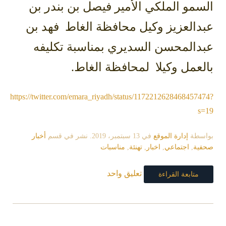
السمو الملكي الأمير فيصل بن بندر بن
عبدالعزيز وكيل محافظة الغاط فهد بن
عبدالمحسن السديري بمناسبة تكليفه
بالعمل وكيلا لمحافظة الغاط.
https://twitter.com/emara_riyadh/status/1172212628468457474?
s=19
بواسطة
إدارة الموقع
في
13 سبتمبر، 2019
. نشر في قسم
أخبار
صحفية
,
اجتماعي
,
اخبار
,
تهنئة
,
مناسبات
تعليق واحد
متابعة القراءة