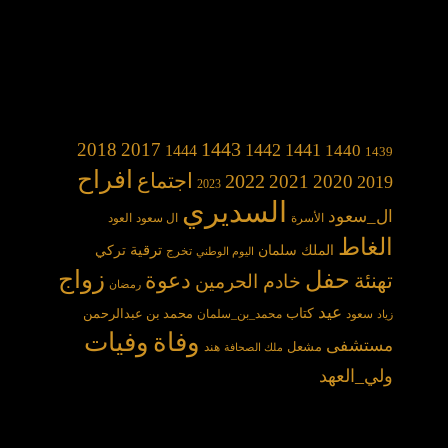
1443
2018
2017
1442
1441
1440
1444
1439
افراح
2022
اجتماع
2021
2020
2019
2023
السديري
ال_سعود
الأسرة
ال سعود
العود
الغاط
الملك سلمان
ترقية
تركي
تخرج
اليوم الوطني
حفل
زواج
دعوة
تهنئة
خادم الحرمين
رمضان
عيد
كتاب
محمد بن عبدالرحمن
سعود
محمد_بن_سلمان
زياد
وفاة
وفيات
مستشفى
مشعل
هند
ملك الصحافة
ولي_العهد