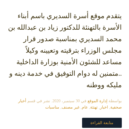
قدم موقع أسرة السديري
باسم أبناء
سرة بالتهنئة للدكتور زياد بن عبدالله بن
مد السديري بمناسبة صدور قرار
س الوزراء بترقيته وتعيينه وكيلاً
عد للشئون الأمنية بوزارة الداخلية
تمنين له دوام التوفيق في خدمة دينه و
يكه ووطنه
سطة
إدارة الموقع
في
30 سبتمبر، 2020
. نشر في قسم
أخبار
ية
,
اخبار
,
تهنئة
,
عام
,
غير مصنف
,
مناسبات
متابعة القراءة