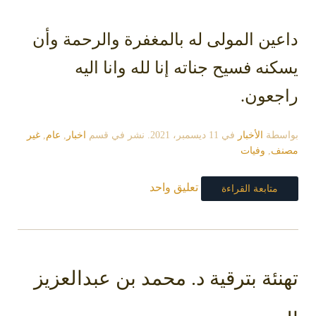
ين المولى له بالمغفرة والرحمة وأن
نه فسيح جناته إنا لله وانا اليه
جعون.
سطة
الأخبار
في
11 ديسمبر، 2021
. نشر في قسم
اخبار
,
عام
,
غير
ف
,
وفيات
تعليق واحد
متابعة القراءة
نئة بترقية د. محمد بن عبدالعزيز