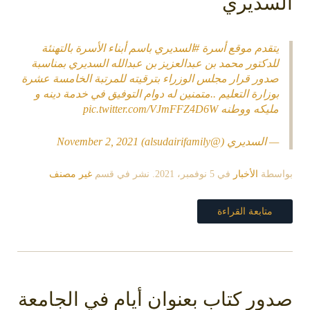
سديري
تقدم موقع أسرة
#السديري
باسم أبناء الأسرة بالتهنئة
لدكتور محمد بن عبدالعزيز بن عبدالله السديري بمناسبة
دور قرار مجلس الوزراء بترقيته للمرتبة الخامسة عشرة
وزارة التعليم ..متمنين له دوام التوفيق في خدمة دينه و
ليكه ووطنه
pic.twitter.com/VJmFFZ4D6W
 السديري (@alsudairifamily)
November 2, 2021
سطة
الأخبار
في
5 نوفمبر، 2021
. نشر في قسم
غير مصنف
متابعة القراءة
ور كتاب بعنوان أيام في الجامعة