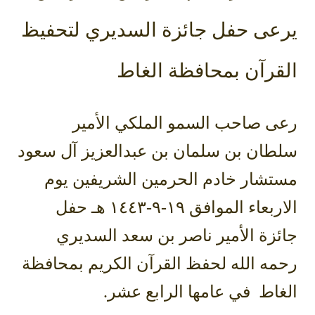
عى حفل جائزة السديري لتحفيظ
قرآن بمحافظة الغاط
ى صاحب السمو الملكي الأمير
طان بن سلمان بن عبدالعزيز آل سعود
تشار خادم الحرمين الشريفين يوم
الاربعاء الموافق ١٩-٩-١٤٤٣ هـ حفل
زة الأمير ناصر بن سعد السديري
ه الله لحفظ القرآن الكريم بمحافظة
اط في عامها الرابع عشر.