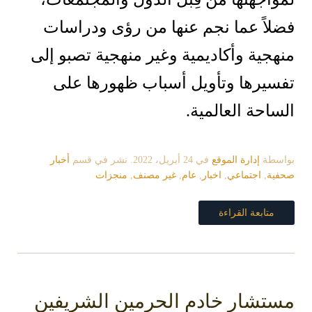
اً عما نجم عنها من رؤى ودراسات
جية وأكاديمية وغير منهجية تصبو إلى
سيرها وتأويل أسباب ظهورها على
احة العالمية.
سطة
إدارة الموقع
في
24 أبريل، 2022
. نشر في قسم
أخبار
ية
,
اجتماعي
,
اخبار
,
عام
,
غير مصنف
,
منجزات
متابعة القراءة
تشار خادم الحرمين الشريفين