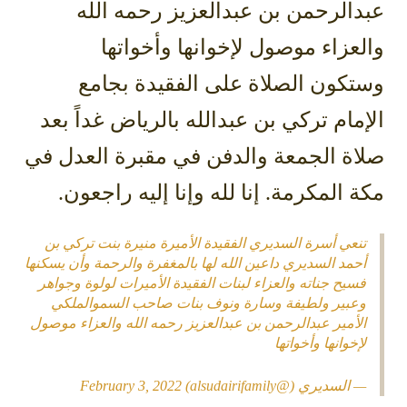
الرحمن بن عبدالعزيز رحمه الله
عزاء موصول لإخوانها وأخواتها
كون الصلاة على الفقيدة بجامع
مام تركي بن عبدالله بالرياض غداً بعد
اة الجمعة والدفن في مقبرة العدل في
 المكرمة. إنا لله وإنا إليه راجعون.
نعي أسرة السديري الفقيدة الأميرة منيرة بنت تركي بن
حمد السديري داعين الله لها بالمغفرة والرحمة وأن يسكنها
سيح جناته والعزاء لبنات الفقيدة الأميرات لولوة وجواهر
عبير ولطيفة وسارة ونوف بنات صاحب السموالملكي
لأمير عبدالرحمن بن عبدالعزيز رحمه الله والعزاء موصول
إخوانها وأخواتها
 السديري (@alsudairifamily)
February 3, 2022