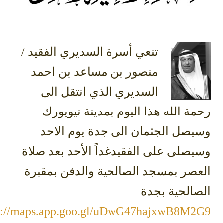
‏تنعي أسرة ⁧‫السديري‬⁩ الفقيد /
منصور بن مساعد بن احمد
السديري الذي انتقل الى
ة الله هذا اليوم بمدينة نيويورك
يصل الجثمان الى جدة يوم الاحد
صلى على الفقيدغداً الأحد بعد صلاة
عصر بمسجد الصالحية والدفن بمقبرة
الحية بجدة
https://maps.app.goo.gl/uDwG47hajxwB8M2