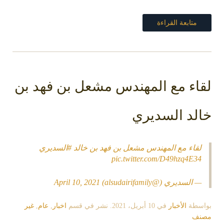
متابعة القراءة
اء مع المهندس مشعل بن فهد بن
لد السديري
قاء مع المهندس مشعل بن فهد بن خالد
#السديري
pic.twitter.com/D49hzq4E3
 السديري (@alsudairifamily)
April 10, 2021
سطة
الأخبار
في
10 أبريل، 2021
. نشر في قسم
اخبار
,
عام
,
غير
ف