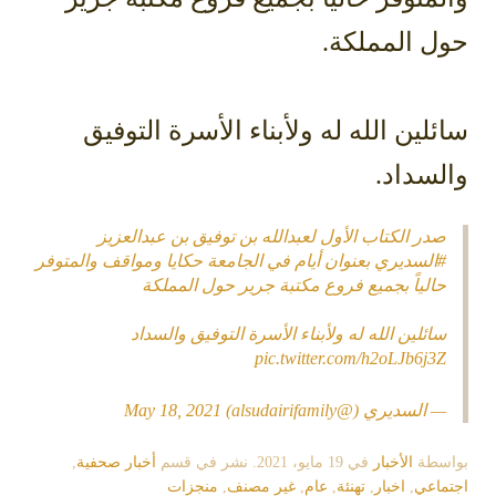
ل المملكة.
لين الله له ولأبناء الأسرة التوفيق
سداد.
در الكتاب الأول لعبدالله بن توفيق بن عبدالعزيز
السديري
بعنوان أيام في الجامعة حكايا ومواقف والمتوفر
الياً بجميع فروع مكتبة جرير حول المملكة
ائلين الله له ولأبناء الأسرة التوفيق والسداد
pic.twitter.com/h2oLJb6j3
 السديري (@alsudairifamily)
May 18, 2021
سطة
الأخبار
في
19 مايو، 2021
. نشر في قسم
أخبار صحفية
,
اعي
,
اخبار
,
تهنئة
,
عام
,
غير مصنف
,
منجزات