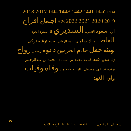
1443
2018
2017
1442
1441
1440
1444
1439
افراح
2022
اجتماع
2021
2020
2019
2023
السديري
ال_سعود
الأسرة
ال سعود
العود
الغاط
الملك سلمان
ترقية
تركي
تخرج
اليوم الوطني
حفل
زواج
دعوة
تهنئة
خادم الحرمين
رمضان
عيد
كتاب
محمد بن عبدالرحمن
سعود
محمد_بن_سلمان
زياد
وفاة
وفيات
مستشفى
مشعل
هند
ملك الصحافة
ولي_العهد
يل الدخول
خلاصات FEED الإدخالات