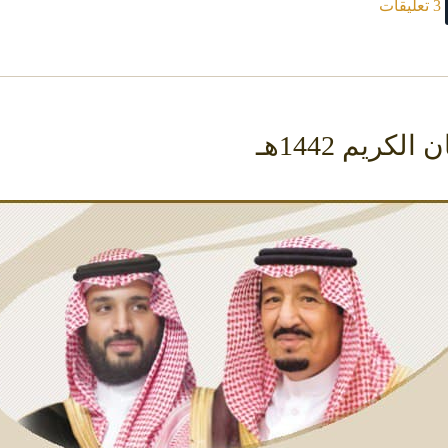
3 تعليقات
ريم 1442هـ