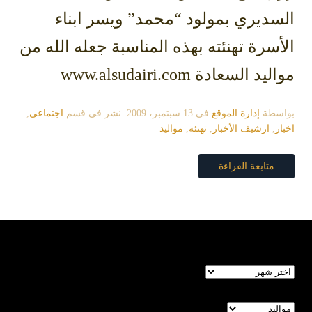
السديري بمولود “محمد” ويسر ابناء
الأسرة تهنئته بهذه المناسبة جعله الله من
مواليد السعادة www.alsudairi.com
بواسطة
إدارة الموقع
في
13 سبتمبر، 2009
. نشر في قسم
اجتماعي
,
اخبار
,
ارشيف الأخبار
,
تهنئة
,
مواليد
متابعة القراءة
الأرشيف
تصنيفات