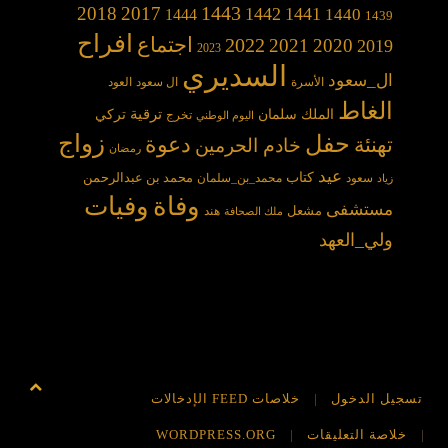
1443
2018
2017
1442
1441
1440
1444
1439
افراح
2022
اجتماع
2021
2020
2019
2023
السديري
ال_سعود
الأسرة
ال سعود
العود
الغاط
الملك سلمان
ترقية
تركي
تخرج
اليوم الوطني
حفل
زواج
دعوة
تهنئة
خادم الحرمين
رمضان
عيد
كتاب
محمد بن عبدالرحمن
سعود
محمد_بن_سلمان
زياد
وفاة
وفيات
مستشفى
مشعل
هند
ملك الصحافة
ولي_العهد
تسجيل الدخول
خلاصات FEED الإدخالات
خلاصة التعليقات
WORDPRESS.ORG