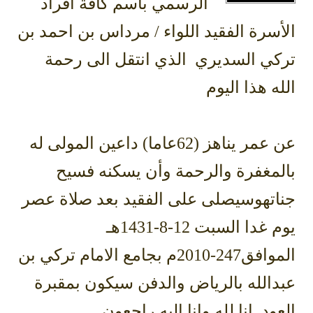
الرسمي باسم كافة أفراد
الأسرة الفقيد اللواء / مرداس بن احمد بن
تركي السديري الذي انتقل الى رحمة
الله هذا اليوم
عن عمر يناهز (62عاما) داعين المولى له
بالمغفرة والرحمة وأن يسكنه فسيح
جناتهوسيصلى على الفقيد بعد صلاة عصر
يوم غدا السبت 12-8-1431هـ
الموافق247-2010م بجامع الامام تركي بن
عبدالله بالرياض والدفن سيكون بمقبرة
العود .إنا لله وانا اليه راجعون