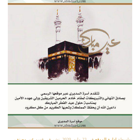
بواسطة
إدارة الموقع
في
23 مايو، 2020
. نشر في قسم
غير مصنف