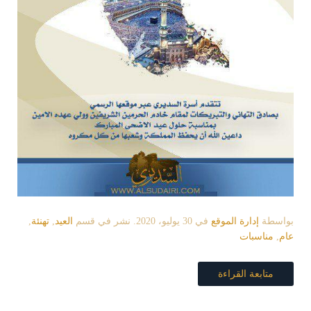
بواسطة
إدارة الموقع
في
30 يوليو، 2020
. نشر في قسم
العيد
,
تهنئة
,
عام
,
مناسبات
متابعة القراءة