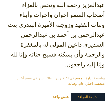
عبدالعزيز رحمه الله وتخص بالعزاء
أصحاب السمو اخوان واخوات وأبناء
وبنات الفقيد وزوجته الأميرة البندري بنت
عبدالرحمن بن أحمد بن عبدالرحمن
السديري داعين المولى له بالمغفرة
والرحمة وأن يسكنه فسيح جناته وإنا لله
وإنا إليه راجعون.
بواسطة
إدارة الموقع
في
29 فبراير، 2020
. نشر في قسم
أخبار
صحفية
,
اخبار
,
عام
,
وفيات
تعليق واحد
متابعة القراءة