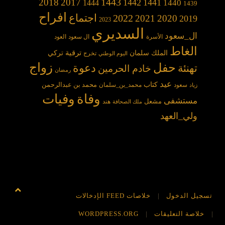
1443
2018
2017
1442
1441
1440
1444
1439
افراح
2022
اجتماع
2021
2020
2019
2023
السديري
ال_سعود
الأسرة
ال سعود
العود
الغاط
الملك سلمان
ترقية
تركي
تخرج
اليوم الوطني
حفل
زواج
دعوة
تهنئة
خادم الحرمين
رمضان
عيد
كتاب
محمد بن عبدالرحمن
سعود
محمد_بن_سلمان
زياد
وفاة
وفيات
مستشفى
مشعل
هند
ملك الصحافة
ولي_العهد
تسجيل الدخول
خلاصات FEED الإدخالات
خلاصة التعليقات
WORDPRESS.ORG