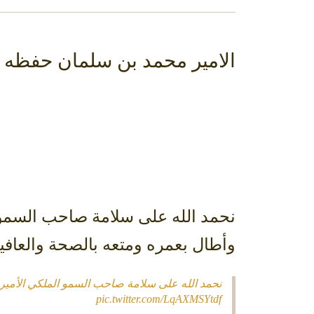
الامير محمد بن سلمان حفظه ا
نحمد الله على سلامة ⁧‫صاحب السمو‬‫‬
وأطال بعمره ومتعه بالصحة والعافي
نحمد الله على سلامة صاحب السمو الملكي الأمير
pic.twitter.com/LqAXMSYtdf