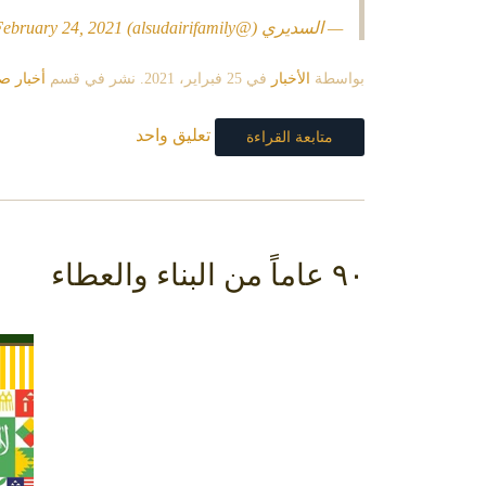
— السديري (@alsudairifamily)
February 24, 2021
بواسطة
الأخبار
في
25 فبراير، 2021
. نشر في قسم
أخبار ص
تعليق واحد
متابعة القراءة
٩٠ عاماً من البناء والعطاء