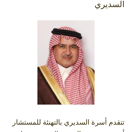
السديري
تتقدم أسرة ‫السديري‬ بالتهنئة للمستشار