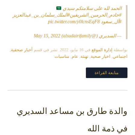
الحمد لله على سلامتكم سيدي
#خادم_الحرمين_الشريفين
#الملك_سلمان_بن_عبدالعزيز
#آل_سعود
pic.twitter.com/y0lcnsEqF8
— السديري (@alsudairifamily)
May 15, 2022
بواسطة
إدارة الموقع
في
16 مايو، 2022
. نشر في قسم
أخبار صحفية
,
اجتماعي
,
اخبار صحية
,
تهنئة
,
عام
,
مناسبات
متابعة القراءة
والدة طارق بن مساعد السديري
في ذمة الله