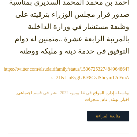
أحمد بن محمد المحمد السديري بمناسبة
صدور قرار مجلس الوزراء بترقيته على
وظيفة مستشار في ‫وزارة الداخلية‬
بالمرتبة الرابعة عشرة ..متمنين له دوام
التوفيق في خدمة دينه و مليكه ووطنه
https://twitter.com/alsudairifamily/status/1536725327484964864?
s=21&t=nEygUKF8GvlSbcym17eFmA
بواسطة
إدارة الموقع
في
14 يونيو، 2022
. نشر في قسم
اجتماعي
,
اخبار
,
تهنئة
,
عام
,
منجزات
متابعة القراءة