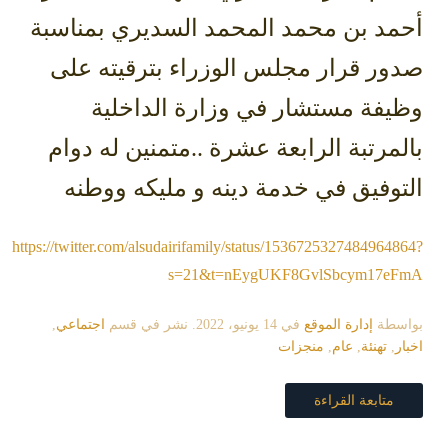
أحمد بن محمد المحمد السديري بمناسبة
صدور قرار مجلس الوزراء بترقيته على
وظيفة مستشار في ‫وزارة الداخلية‬
بالمرتبة الرابعة عشرة ..متمنين له دوام
التوفيق في خدمة دينه و مليكه ووطنه
https://twitter.com/alsudairifamily/status/1536725327484964864?
s=21&t=nEygUKF8GvlSbcym17eFmA
بواسطة
إدارة الموقع
في
14 يونيو، 2022
. نشر في قسم
اجتماعي
,
اخبار
,
تهنئة
,
عام
,
منجزات
متابعة القراءة