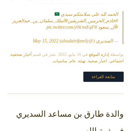
الحمد لله على سلامتكم سيدي
#خادم_الحرمين_الشريفين
#الملك_سلمان_بن_عبدالعزيز
#آل_سعود
pic.twitter.com/y0lcnsEqF8
— السديري (@alsudairifamily)
May 15, 2022
بواسطة
إدارة الموقع
في
16 مايو، 2022
. نشر في قسم
أخبار صحفية
,
اجتماعي
,
اخبار صحية
,
تهنئة
,
عام
,
مناسبات
متابعة القراءة
والدة طارق بن مساعد السديري
في ذمة الله