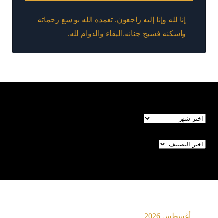
إنا لله وإنا إليه راجعون. تغمده الله بواسع رحماته
واسكنه فسيح جنانه.البقاء والدوام لله.
الأرشيف
تصنيفات
أغسطس 2026