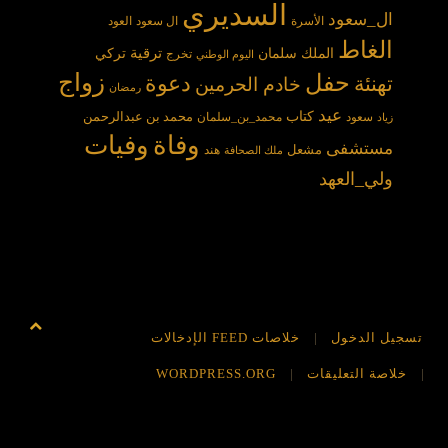
السديري
ال_سعود
الأسرة
ال سعود
العود
الغاط
الملك سلمان
ترقية
تركي
تخرج
اليوم الوطني
حفل
زواج
دعوة
تهنئة
خادم الحرمين
رمضان
عيد
كتاب
محمد بن عبدالرحمن
سعود
محمد_بن_سلمان
زياد
وفاة
وفيات
مستشفى
مشعل
هند
ملك الصحافة
ولي_العهد
تسجيل الدخول
خلاصات FEED الإدخالات
خلاصة التعليقات
WORDPRESS.ORG