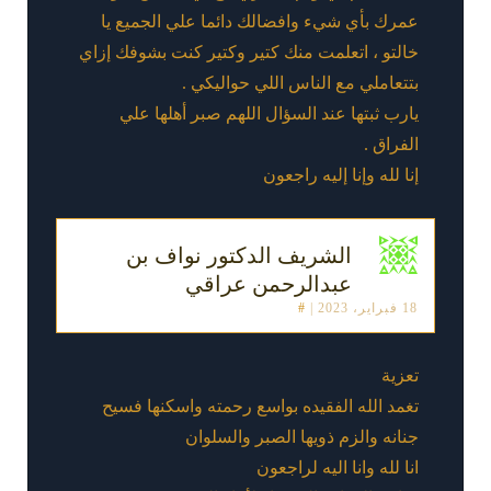
عمرك بأي شيء وافضالك دائما علي الجميع يا
خالتو ، اتعلمت منك كتير وكتير كنت بشوفك إزاي
بتتعاملي مع الناس اللي حواليكي .
يارب ثبتها عند السؤال اللهم صبر أهلها علي
الفراق .
إنا لله وإنا إليه راجعون
الشريف الدكتور نواف بن
عبدالرحمن عراقي
18 فبراير، 2023
|
#
تعزية
تغمد الله الفقيده بواسع رحمته واسكنها فسيح
جنانه والزم ذويها الصبر والسلوان
انا لله وانا اليه لراجعون