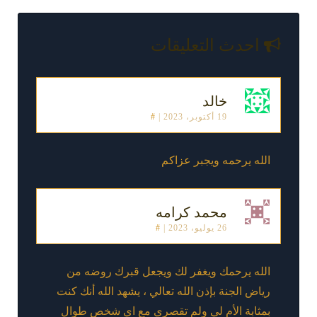
احدث التعليقات
خالد
19 أكتوبر، 2023
|
#
الله يرحمه ويجبر عزاكم
محمد كرامه
26 يوليو، 2023
|
#
الله يرحمك ويغفر لك ويجعل قبرك روضه من
رياض الجنة بإذن الله تعالي ، يشهد الله أنك كنت
بمثابة الأم لي ولم تقصري مع اي شخص طوال