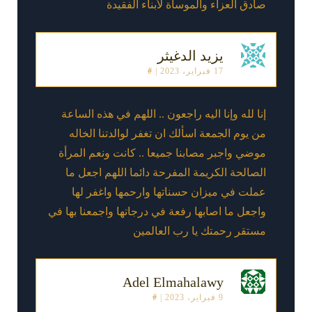
صادق العزاء والموساة لأبناء الفقيدة
يزيد الدغيثر
17 فبراير، 2023
|
#
إنا لله وإنا اليه راجعون .. اللهم في هذه الساعة
من يوم الجمعة اسألك ان تغفر لوالدتنا الخاله
موضي واجبر مصابنا جميعا .. كانت ونعم المرأة
الصالحة الكريمة المفرحة دائما اللهم اجعل ما
عملت في ميزان حسناتها وارحمها واغفر لها
واجعل ما اصابها رفعة في درجاتها واجمعنا بها في
مستقر رحمتك يا رب العالمين
Adel Elmahalawy
9 فبراير، 2023
|
#